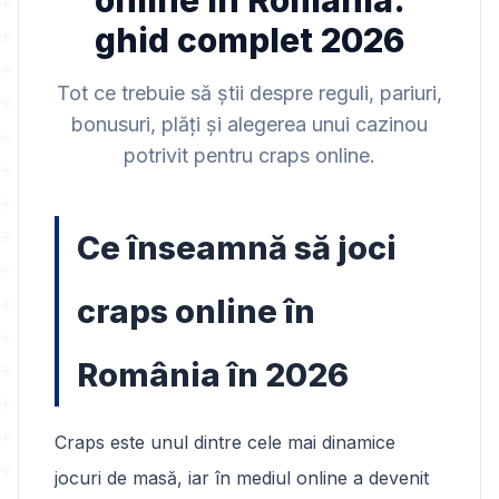
online în România:
ghid complet 2026
Tot ce trebuie să știi despre reguli, pariuri,
bonusuri, plăți și alegerea unui cazinou
potrivit pentru craps online.
Ce înseamnă să joci
craps online în
România în 2026
Craps este unul dintre cele mai dinamice
jocuri de masă, iar în mediul online a devenit