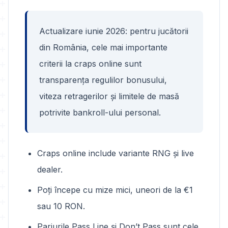
Actualizare iunie 2026: pentru jucătorii
din România, cele mai importante
criterii la craps online sunt
transparența regulilor bonusului,
viteza retragerilor și limitele de masă
potrivite bankroll-ului personal.
Craps online include variante RNG și live
dealer.
Poți începe cu mize mici, uneori de la €1
sau 10 RON.
Pariurile Pass Line și Don’t Pass sunt cele