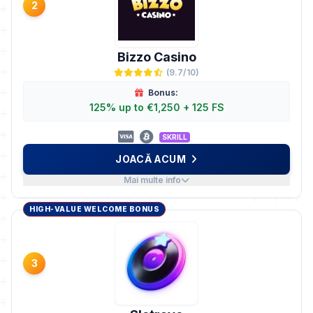
Payout speed: 1-24 hours
2
Casino Games: 5000+
BINE DE ȘTIUT
Bizzo Casino
Complex bonus terms
(9.7/10)
Bonus:
125% up to €1,250 + 125 FS
SKRILL
JOACĂ ACUM
Mai multe info
HIGH-VALUE WELCOME BONUS
DE CE NE PLACE
RTP: 96%
Min Deposit: €10
Payout speed: Instant
3
Casino Games: 6000+
BINE DE ȘTIUT