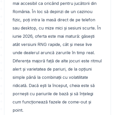
mai accesibil ca oricând pentru jucătorii din
România. În loc să depinzi de un cazinou
fizic, poți intra la masă direct de pe telefon
sau desktop, cu mize mici și sesiuni scurte. În
iunie 2026, oferta este mai matură: găsești
atât versiuni RNG rapide, cât și mese live
unde dealerul aruncă zarurile în timp real.
Diferența majoră față de alte jocuri este ritmul
alert și varietatea de pariuri, de la opțiuni
simple până la combinații cu volatilitate
ridicată. Dacă ești la început, cheia este să
pornești cu pariurile de bază și să înțelegi
cum funcționează fazele de come-out și
point.