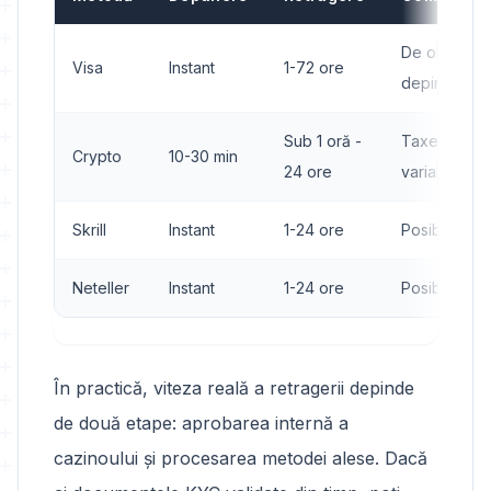
De obicei 0
Visa
Instant
1-72 ore
depinde de 
Sub 1 oră -
Taxe blockc
Crypto
10-30 min
24 ore
variabile
Skrill
Instant
1-24 ore
Posibile tax
Neteller
Instant
1-24 ore
Posibile tax
În practică, viteza reală a retragerii depinde
de două etape: aprobarea internă a
cazinoului și procesarea metodei alese. Dacă