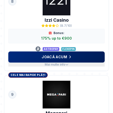
8
Casino Games: 7000+
BINE DE ȘTIUT
Izzi Casino
Interface can feel cluttered
(8.7/10)
Bonus:
175% up to €900
ASTROPAY
FLEXEPIN
JOACĂ ACUM
Mai multe info
CELE MAI RAPIDE PLĂȚI
DE CE NE PLACE
RTP: 96%
Min Deposit: €5
Payout speed: 1-24 hours
9
Casino Games: 4500+
BINE DE ȘTIUT