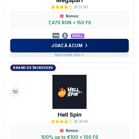
Megapari
Limited payment methods
(8.5/10)
Bonus:
7,470 RON + 150 FS
SKRILL
JOACĂ ACUM
Mai multe info
BRAND DE ÎNCREDERE
DE CE NE PLACE
RTP: 96%
Min Deposit: 10 RON
Payout speed: Under 1 hour
10
Casino Games: 6000+
BINE DE ȘTIUT
Hell Spin
Support not always 24/7
(8.3/10)
Bonus:
100% up to €100 + 100 FS