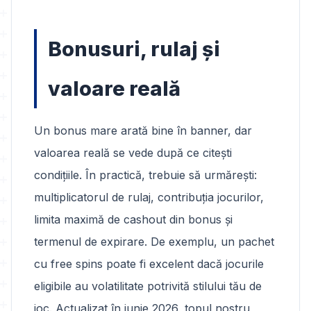
Bonusuri, rulaj și
valoare reală
Un bonus mare arată bine în banner, dar
valoarea reală se vede după ce citești
condițiile. În practică, trebuie să urmărești:
multiplicatorul de rulaj, contribuția jocurilor,
limita maximă de cashout din bonus și
termenul de expirare. De exemplu, un pachet
cu free spins poate fi excelent dacă jocurile
eligibile au volatilitate potrivită stilului tău de
joc. Actualizat în iunie 2026, topul nostru