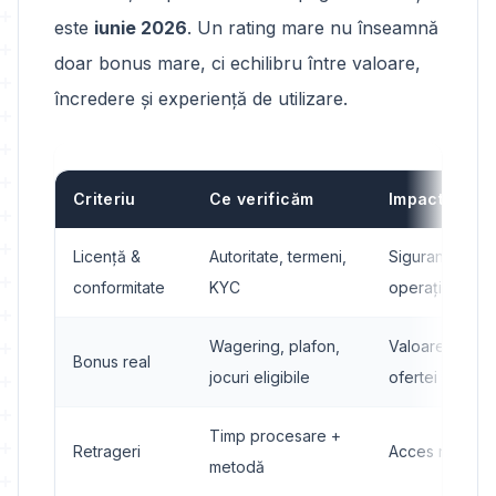
este
iunie 2026
. Un rating mare nu înseamnă
doar bonus mare, ci echilibru între valoare,
încredere și experiență de utilizare.
Criteriu
Ce verificăm
Impact pentr
Licență &
Autoritate, termeni,
Siguranță jurid
conformitate
KYC
operațională
Wagering, plafon,
Valoare efecti
Bonus real
jocuri eligibile
ofertei
Timp procesare +
Retrageri
Acces rapid la
metodă