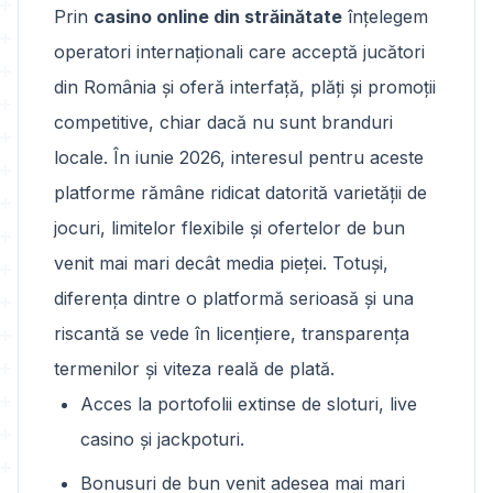
Prin
casino online din străinătate
înțelegem
operatori internaționali care acceptă jucători
din România și oferă interfață, plăți și promoții
competitive, chiar dacă nu sunt branduri
locale. În iunie 2026, interesul pentru aceste
platforme rămâne ridicat datorită varietății de
jocuri, limitelor flexibile și ofertelor de bun
venit mai mari decât media pieței. Totuși,
diferența dintre o platformă serioasă și una
riscantă se vede în licențiere, transparența
termenilor și viteza reală de plată.
Acces la portofolii extinse de sloturi, live
casino și jackpoturi.
Bonusuri de bun venit adesea mai mari