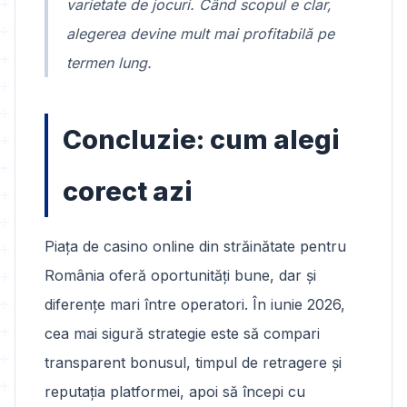
varietate de jocuri. Când scopul e clar,
alegerea devine mult mai profitabilă pe
termen lung.
Concluzie: cum alegi
corect azi
Piața de casino online din străinătate pentru
România oferă oportunități bune, dar și
diferențe mari între operatori. În iunie 2026,
cea mai sigură strategie este să compari
transparent bonusul, timpul de retragere și
reputația platformei, apoi să începi cu