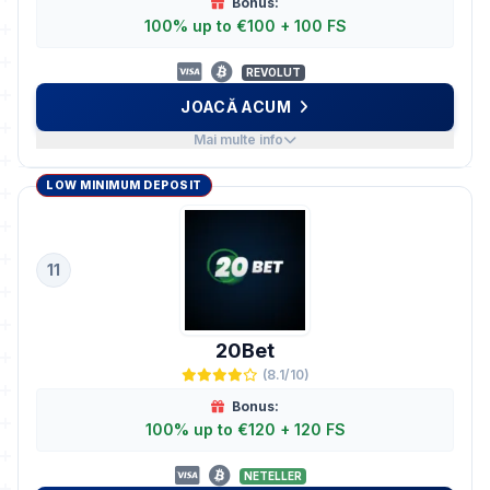
Bonus:
100% up to €100 + 100 FS
REVOLUT
JOACĂ ACUM
Mai multe info
LOW MINIMUM DEPOSIT
DE CE NE PLACE
RTP: 97%
Min Deposit: €5
Payout speed: 1-3 hours
11
Casino Games: 3500+
BINE DE ȘTIUT
20Bet
Smaller welcome bonus
(8.1/10)
Bonus:
100% up to €120 + 120 FS
NETELLER