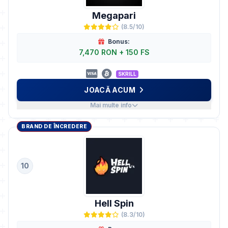
BINE DE ȘTIUT
Megapari
Limited payment methods
(8.5/10)
Bonus:
7,470 RON + 150 FS
SKRILL
JOACĂ ACUM
Mai multe info
BRAND DE ÎNCREDERE
DE CE NE PLACE
RTP: 96%
Min Deposit: 10 RON
Payout speed: Under 1 hour
10
Casino Games: 6000+
BINE DE ȘTIUT
Hell Spin
Support not always 24/7
(8.3/10)