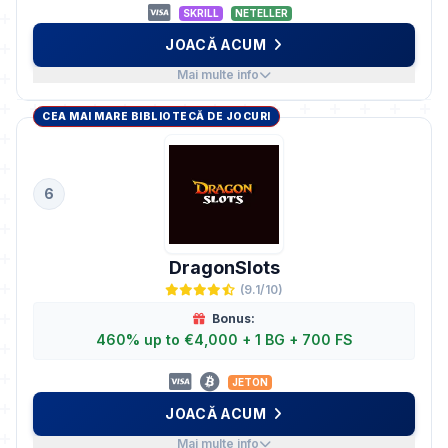
SKRILL
NETELLER
JOACĂ ACUM
Mai multe info
CEA MAI MARE BIBLIOTECĂ DE JOCURI
DE CE NE PLACE
RTP: 97%
Min Deposit: €5
Payout speed: 1-3 hours
6
Casino Games: 4000+
BINE DE ȘTIUT
DragonSlots
Limited crypto options
(9.1/10)
Bonus:
460% up to €4,000 + 1 BG + 700 FS
JETON
JOACĂ ACUM
Mai multe info