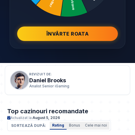
ÎNVÂRTE ROATA
REVIZUIT DE:
Daniel Brooks
Analist Senior iGaming
Top cazinouri recomandate
Actualizat la:
August 5, 2026
Rating
Bonus
Cele mai noi
SORTEAZĂ DUPĂ: