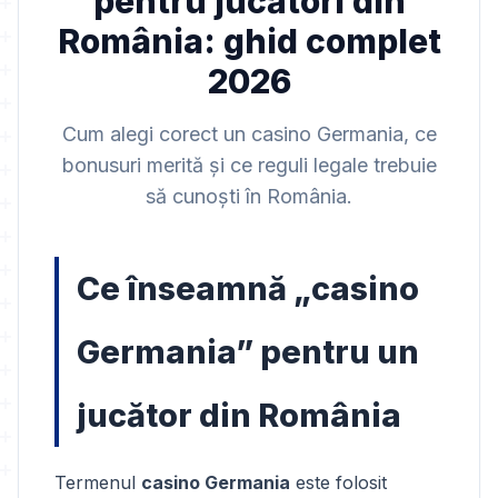
pentru jucători din
România: ghid complet
2026
Cum alegi corect un casino Germania, ce
bonusuri merită și ce reguli legale trebuie
să cunoști în România.
Ce înseamnă „casino
Germania” pentru un
jucător din România
Termenul
casino Germania
este folosit