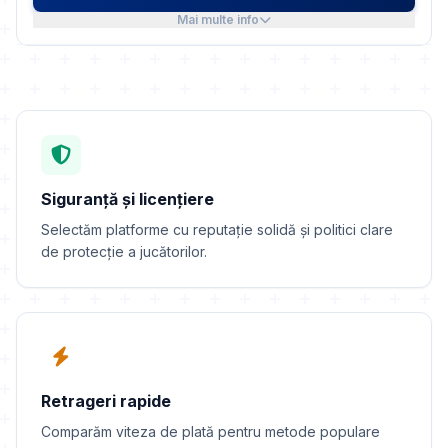
Mai multe info
DE CE NE PLACE
RTP: 96%
Min Deposit: €1
Payout speed: 1-24 hours
Casino Games: 5000+
BINE DE ȘTIUT
Siguranță și licențiere
Limited table game selection
Selectăm platforme cu reputație solidă și politici clare
de protecție a jucătorilor.
Retrageri rapide
Comparăm viteza de plată pentru metode populare