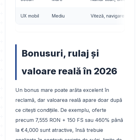
UX mobil
Mediu
Viteză, navigare, stabili
Bonusuri, rulaj și
valoare reală în 2026
Un bonus mare poate arăta excelent în
reclamă, dar valoarea reală apare doar după
ce citești condițiile. De exemplu, oferte
precum 7,555 RON + 150 FS sau 460% până
la €4,000 sunt atractive, însă trebuie