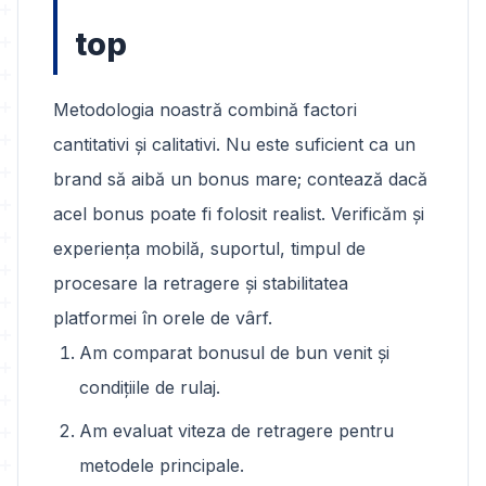
top
Metodologia noastră combină factori
cantitativi și calitativi. Nu este suficient ca un
brand să aibă un bonus mare; contează dacă
acel bonus poate fi folosit realist. Verificăm și
experiența mobilă, suportul, timpul de
procesare la retragere și stabilitatea
platformei în orele de vârf.
Am comparat bonusul de bun venit și
condițiile de rulaj.
Am evaluat viteza de retragere pentru
metodele principale.