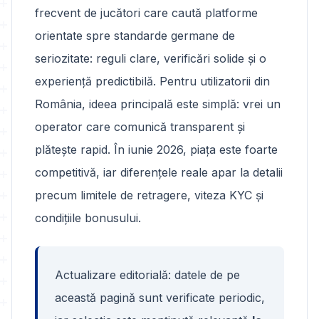
frecvent de jucători care caută platforme
orientate spre standarde germane de
seriozitate: reguli clare, verificări solide și o
experiență predictibilă. Pentru utilizatorii din
România, ideea principală este simplă: vrei un
operator care comunică transparent și
plătește rapid. În iunie 2026, piața este foarte
competitivă, iar diferențele reale apar la detalii
precum limitele de retragere, viteza KYC și
condițiile bonusului.
Actualizare editorială: datele de pe
această pagină sunt verificate periodic,