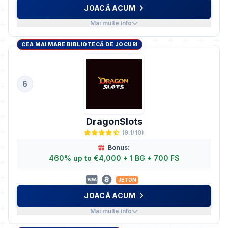
JOACĂ ACUM
Mai multe info
CEA MAI MARE BIBLIOTECĂ DE JOCURI
DE CE NE PLACE
RTP: 97%
Min Deposit: €5
Payout speed: 1-3 hours
6
Casino Games: 4000+
BINE DE ȘTIUT
DragonSlots
Limited crypto options
(9.1/10)
Bonus:
460% up to €4,000 + 1 BG + 700 FS
JETON
JOACĂ ACUM
Mai multe info