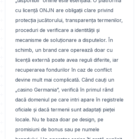
„disponibil” online este esențială. O platformă
cu licență ONJN are obligații clare privind
protecția jucătorului, transparența termenilor,
proceduri de verificare a identității și
mecanisme de soluționare a disputelor. În
schimb, un brand care operează doar cu
licență externă poate avea reguli diferite, iar
recuperarea fondurilor în caz de conflict
devine mult mai complicată. Când cauți un
„casino Germania”, verifică în primul rând
dacă domeniul pe care intri apare în registrele
oficiale și dacă termenii sunt adaptați pieței
locale. Nu te baza doar pe design, pe
promisiuni de bonus sau pe numele