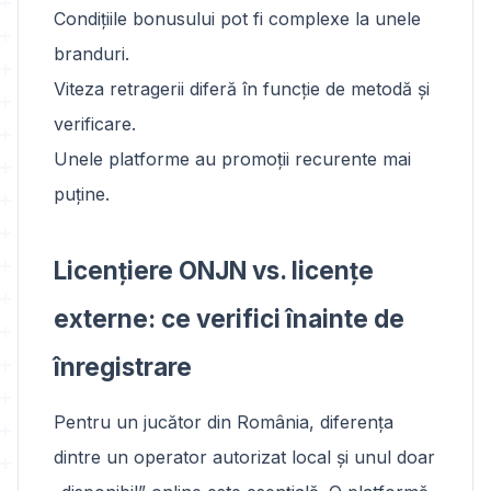
Condițiile bonusului pot fi complexe la unele
branduri.
Viteza retragerii diferă în funcție de metodă și
verificare.
Unele platforme au promoții recurente mai
puține.
Licențiere ONJN vs. licențe
externe: ce verifici înainte de
înregistrare
Pentru un jucător din România, diferența
dintre un operator autorizat local și unul doar