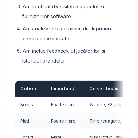
Am verificat diversitatea jocurilor și
furnizorilor software.
Am analizat pragul minim de depunere
pentru accesibilitate.
Am inclus feedback-ul jucătorilor și
istoricul brandului.
Criteriu
Importanță
Ce verificăm
Bonus
Foarte mare
Valoare, FS, rulaj, limităr
Plăți
Foarte mare
Timp retragere, taxe, 
Jocuri
Mare
Număr titluri, diversitate,