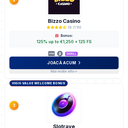
Casino Games: 5000+
BINE DE ȘTIUT
Bizzo Casino
Complex bonus terms
(9.7/10)
Bonus:
125% up to €1,250 + 125 FS
SKRILL
JOACĂ ACUM
Mai multe info
HIGH-VALUE WELCOME BONUS
DE CE NE PLACE
RTP: 96%
Min Deposit: €10
Payout speed: Instant
3
Casino Games: 6000+
BINE DE ȘTIUT
Slotrave
Fewer ongoing promotions