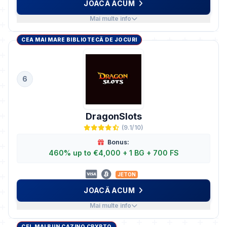
JOACĂ ACUM
Mai multe info
CEA MAI MARE BIBLIOTECĂ DE JOCURI
DE CE NE PLACE
RTP: 97%
Min Deposit: €5
Payout speed: 1-3 hours
6
Casino Games: 4000+
BINE DE ȘTIUT
DragonSlots
Limited crypto options
(9.1/10)
Bonus:
460% up to €4,000 + 1 BG + 700 FS
JETON
JOACĂ ACUM
Mai multe info
CEL MAI BUN CAZINO CRYPTO