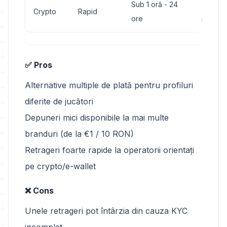
Sub 1 oră - 24
Taxă r
Crypto
Rapid
ore
posibilă
✅ Pros
Alternative multiple de plată pentru profiluri
diferite de jucători
Depuneri mici disponibile la mai multe
branduri (de la €1 / 10 RON)
Retrageri foarte rapide la operatorii orientați
pe crypto/e-wallet
❌ Cons
Unele retrageri pot întârzia din cauza KYC