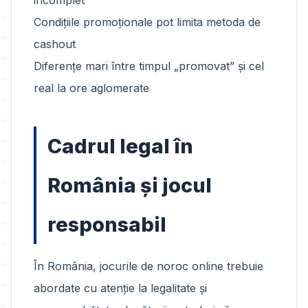
incomplet
Condițiile promoționale pot limita metoda de
cashout
Diferențe mari între timpul „promovat” și cel
real la ore aglomerate
Cadrul legal în
România și jocul
responsabil
În România, jocurile de noroc online trebuie
abordate cu atenție la legalitate și