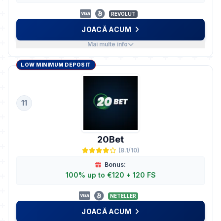
REVOLUT
JOACĂ ACUM
Mai multe info
LOW MINIMUM DEPOSIT
DE CE NE PLACE
RTP: 97%
Min Deposit: €5
Payout speed: 1-3 hours
11
Casino Games: 3500+
BINE DE ȘTIUT
20Bet
Smaller welcome bonus
(8.1/10)
Bonus:
100% up to €120 + 120 FS
NETELLER
JOACĂ ACUM