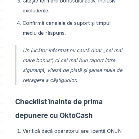
Citește termenii bonusului activ, inclusiv
excluderile.
Confirmă canalele de suport și timpul
mediu de răspuns.
Un jucător informat nu caută doar „cel mai
mare bonus”, ci cel mai bun raport între
siguranță, viteză de plată și șanse reale de
retragere a câștigurilor.
Checklist înainte de prima
depunere cu OktoCash
Verifică dacă operatorul are licență ONJN