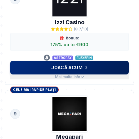
Casino Games: 7000+
BINE DE ȘTIUT
Izzi Casino
Interface can feel cluttered
(8.7/10)
Bonus:
175% up to €900
ASTROPAY
FLEXEPIN
JOACĂ ACUM
Mai multe info
CELE MAI RAPIDE PLĂȚI
DE CE NE PLACE
RTP: 96%
Min Deposit: €5
Payout speed: 1-24 hours
9
Casino Games: 4500+
BINE DE ȘTIUT
Megapari
Limited payment methods