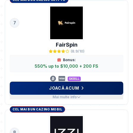
DE CE NE PLACE
RTP: 96%
Min Deposit: €10
Payout speed: 1-24 hours
7
Casino Games: 8000+
BINE DE ȘTIUT
FairSpin
Withdrawal processing can be slow
(8.9/10)
Bonus:
550% up to $10,000 + 200 FS
SKRILL
JOACĂ ACUM
Mai multe info
CEL MAI BUN CAZINO MOBIL
DE CE NE PLACE
RTP: 97%
Min Deposit: €1
Payout speed: Under 1 hour
8