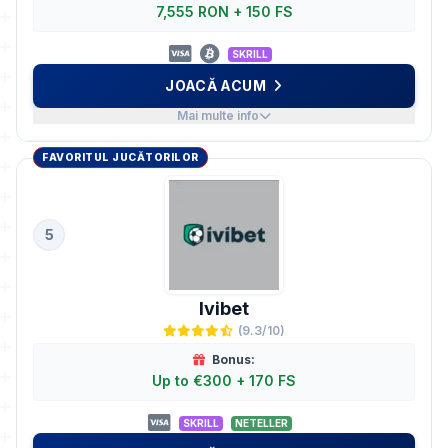
7,555 RON + 150 FS
SKRILL
JOACĂ ACUM
Mai multe info
FAVORITUL JUCĂTORILOR
DE CE NE PLACE
RTP: 96%
Min Deposit: 10 RON
Payout speed: Up to 24 hours
5
Casino Games: 5500+
BINE DE ȘTIUT
Ivibet
Higher wagering requirements
(9.3/10)
Bonus:
Up to €300 + 170 FS
SKRILL
NETELLER